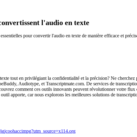
convertissent l'audio en texte
ssentielles pour convertir l'audio en texte de manière efficace et précis
texte tout en privilégiant la confidentialité et la précision? Ne cherch
uddy, Audiotype, et Transcriptmate.com. De services de transcription a
écouvrez comment ces outils innovants peuvent révolutionner votre flux 
 outil apporte, car nous explorons les meilleures solutions de transcripti
inljgjcoohaccimpg?utm_source=x114.org