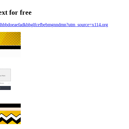
xt for free
au/flhbbdoeaefadkbhglfcefbebmgnndmn?utm_source=x114.org