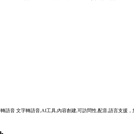
ee Online為您提供 文字轉語音 文字轉語音,AI工具,內容創建,可訪問性,配音,