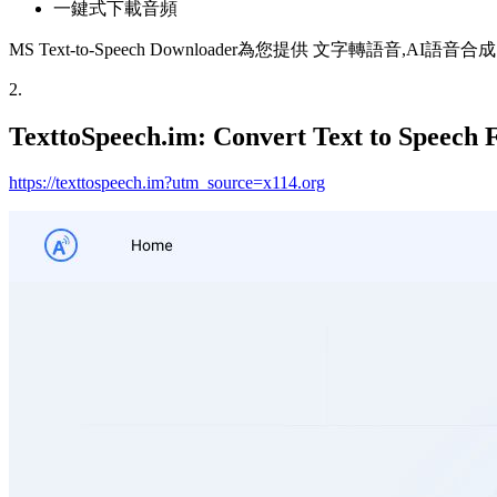
一鍵式下載音頻
MS Text-to-Speech Downloader為您提供 文字轉
2
.
TexttoSpeech.im: Convert Text to Speech 
https://texttospeech.im?utm_source=x114.org